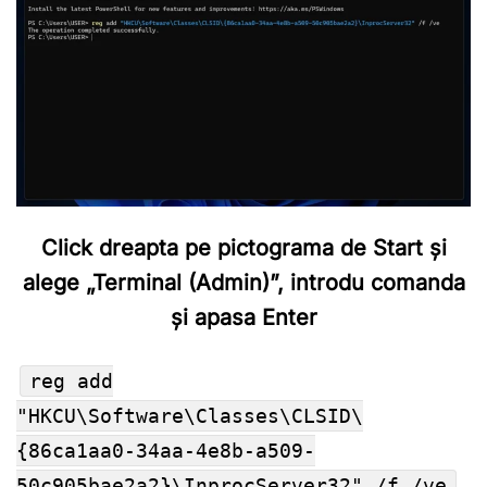
Click dreapta pe pictograma de Start și
alege „Terminal (Admin)”, introdu comanda
și apasa Enter
reg add
"HKCU\Software\Classes\CLSID\
{86ca1aa0-34aa-4e8b-a509-
50c905bae2a2}\InprocServer32" /f /ve