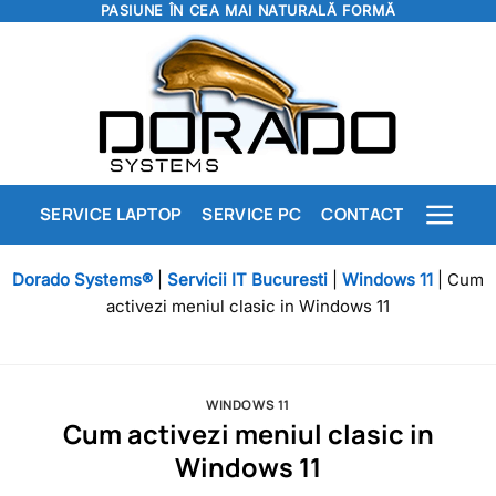
PASIUNE ÎN CEA MAI NATURALĂ FORMĂ
Skip
to
content
SERVICE LAPTOP
SERVICE PC
CONTACT
Dorado Systems®
|
Servicii IT Bucuresti
|
Windows 11
|
Cum
activezi meniul clasic in Windows 11
WINDOWS 11
Cum activezi meniul clasic in
Windows 11