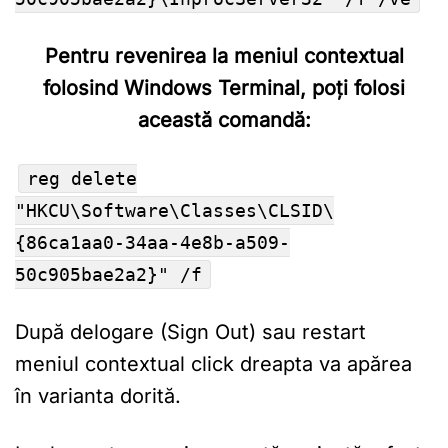
Pentru revenirea la meniul contextual
folosind Windows Terminal, poți folosi
această comandă:
reg delete
"HKCU\Software\Classes\CLSID\
{86ca1aa0-34aa-4e8b-a509-
50c905bae2a2}" /f
După delogare (Sign Out) sau restart
meniul contextual click dreapta va apărea
în varianta dorită.