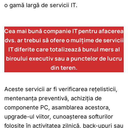
o gamă largă de servicii IT.
Cea mai bună companie IT pentru afacerea
dvs. ar trebui să ofere o mulțime de servicii
IT diferite care totalizează bunul mers al
biroului executiv sau a punctelor de lucru
din teren.
Aceste servicii ar fi verificarea rețelisticii,
mentenanța preventivă, achiziția de
componente PC, asamblarea acestora,
upgrade-ul viitor, cunoașterea softurilor
folosite în activitatea zilnică, back-upuri sau