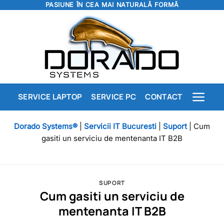
PASIUNE ÎN CEA MAI NATURALĂ FORMĂ
Skip
to
content
SERVICE LAPTOP
SERVICE PC
CONTACT
Dorado Systems®
|
Servicii IT Bucuresti
|
Suport
|
Cum
gasiti un serviciu de mentenanta IT B2B
SUPORT
Cum gasiti un serviciu de
mentenanta IT B2B