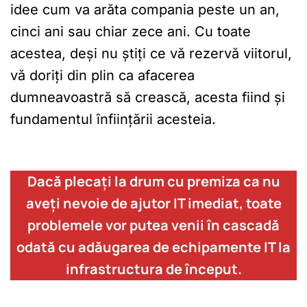
idee cum va arăta compania peste un an,
cinci ani sau chiar zece ani. Cu toate
acestea, deși nu știți ce vă rezervă viitorul,
vă doriți din plin ca afacerea
dumneavoastră să crească, acesta fiind și
fundamentul înființării acesteia.
Dacă plecați la drum cu premiza ca nu
aveți nevoie de ajutor IT imediat, toate
problemele vor putea venii în cascadă
odată cu adăugarea de echipamente IT la
infrastructura de început.