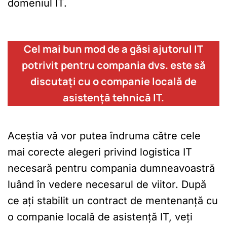
domeniul IT.
Cel mai bun mod de a găsi ajutorul IT
potrivit pentru compania dvs. este să
discutați cu o companie locală de
asistență tehnică IT.
Aceștia vă vor putea îndruma către cele
mai corecte alegeri privind logistica IT
necesară pentru compania dumneavoastră
luând în vedere necesarul de viitor. După
ce ați stabilit un contract de mentenanță cu
o companie locală de asistență IT, veți