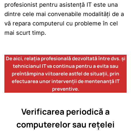
profesionist pentru asistență IT este una
dintre cele mai convenabile modalități de a
vă repara computerul cu probleme în cel
mai scurt timp.
De aici, relația profesională dezvoltată între dvs. și
tehnicianul IT va continua pentru a evita sau
preîntâmpina viitoarele astfel de situații, prin
efectuarea unor intervenții de mentenanță IT
preventive.
Verificarea periodică a
computerelor sau rețelei