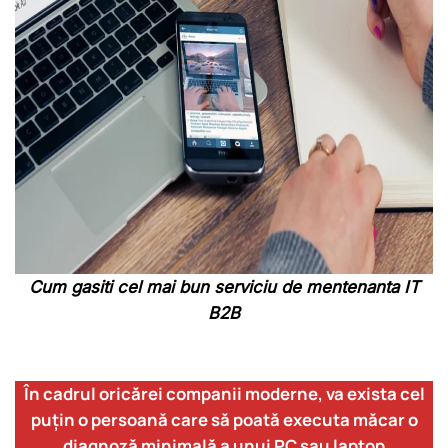
Cum gasiti cel mai bun serviciu de mentenanta IT
B2B
În cadrul oricărei companii moderne, va exista cel
puțin o persoană care să poată executa măcar o
diagnoză minimală a unui PC sau laptop