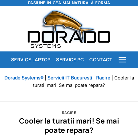
PASIUNE ÎN CEA MAI NATURALĂ FORMĂ
Skip
to
content
SERVICE LAPTOP
SERVICE PC
CONTACT
Dorado Systems®
|
Servicii IT Bucuresti
|
Racire
|
Cooler la
turatii mari! Se mai poate repara?
RACIRE
Cooler la turatii mari! Se mai
poate repara?