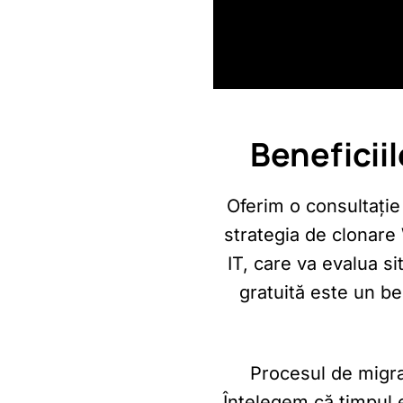
Beneficii
Oferim o consultație 
strategia de clonare
IT, care va evalua s
gratuită este un be
Procesul de migrar
Înțelegem că timpul e