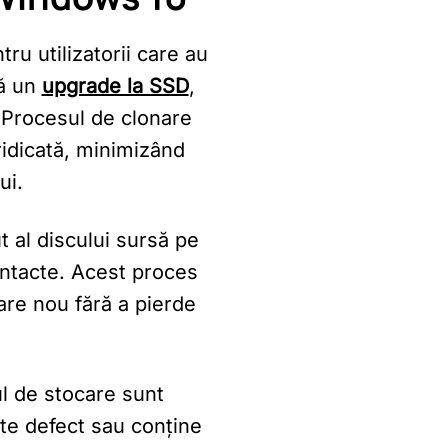
u utilizatorii care au
că un
upgrade la SSD
,
 Procesul de clonare
 ridicată, minimizând
ui.
 al discului sursă pe
e intacte. Acest proces
are nou fără a pierde
l de stocare sunt
te defect sau conține