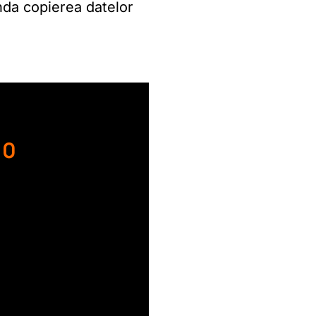
anda copierea datelor
10
)