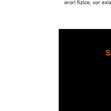
erori fizice, vor ex
S