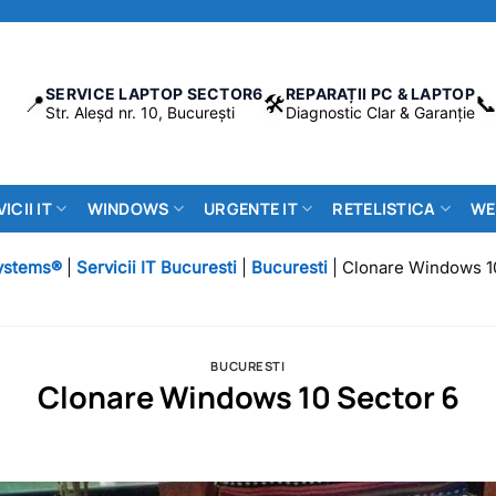
SERVICE LAPTOP SECTOR6
REPARAȚII PC & LAPTOP
📍
🛠️

Str. Aleșd nr. 10, București
Diagnostic Clar & Garanție
ICII IT
WINDOWS
URGENTE IT
RETELISTICA
WE
ystems®
|
Servicii IT Bucuresti
|
Bucuresti
|
Clonare Windows 1
BUCURESTI
Clonare Windows 10 Sector 6