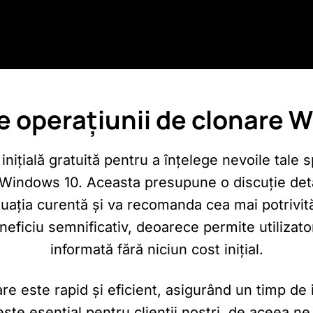
le operațiunii de clonare 
inițială gratuită pentru a înțelege nevoile tale sp
 Windows 10. Aceasta presupune o discuție deta
ituația curentă și va recomanda cea mai potrivită
neficiu semnificativ, deoarece permite utilizator
informată fără niciun cost inițial.
e este rapid și eficient, asigurând un timp de 
ste esențial pentru clienții noștri, de aceea n