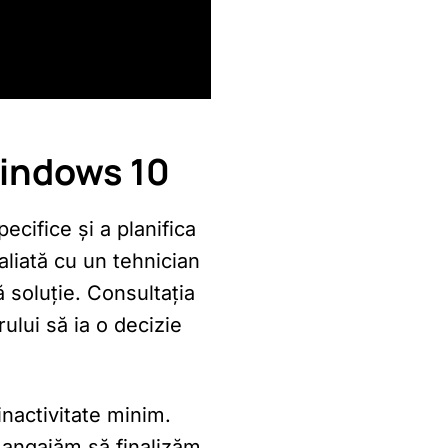
Windows 10
ecifice și a planifica
liată cu un tehnician
 soluție. Consultația
ului să ia o decizie
inactivitate minim.
e angajăm să finalizăm