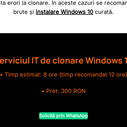
ista erori la clonare. În aceste cazuri se recom
brute și
instalare Windows 10
curată.
erviciul IT de clonare Windows 
• Timp estimat: 8 ore (timp recomandat 12 ore
• Pret: 300 RON
Solicită prin WhatsApp