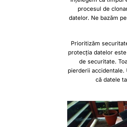
procesul de clonar
datelor. Ne bazăm pe 
Prioritizăm securitat
protecția datelor est
de securitate. Toa
pierderii accidentale.
că datele t