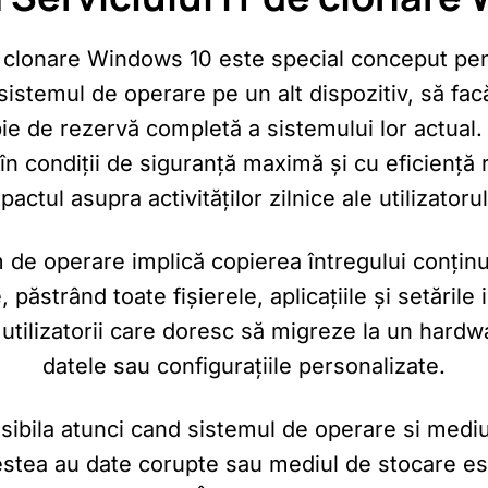
e clonare Windows 10 este special conceput pentr
sistemul de operare pe un alt dispozitiv, să fa
ie de rezervă completă a sistemului lor actual.
 în condiții de siguranță maximă și cu eficiență
pactul asupra activităților zilnice ale utilizatorul
 de operare implică copierea întregului conținut
 păstrând toate fișierele, aplicațiile și setăril
 utilizatorii care doresc să migreze la un hardw
datele sau configurațiile personalizate.
sibila atunci cand sistemul de operare si mediu
estea au date corupte sau mediul de stocare es