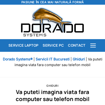
PASIUNE ÎN CEA MAI NATURALĂ FORMĂ
Skip
to
content
SERVICE LAPTOP
SERVICE PC
CONTACT
Dorado Systems®
|
Servicii IT Bucuresti
|
Ghiduri
|
Va puteti
imagina viata fara computer sau telefon mobil
GHIDURI
Va puteti imagina viata fara
computer sau telefon mobil