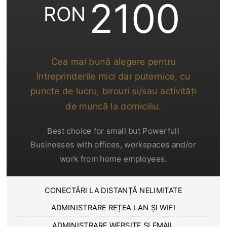
2100
RON
Cea mai bună alegere pentru
întreprinderile mici dar puternice, cu
puncte de lucru, birouri și/sau activități
de muncă la domiciliu.
Best choice for small but Powerfull
Businesses with offices, workspaces and/or
work from home employees.
CONECTĂRI LA DISTANȚĂ NELIMITATE
ADMINISTRARE REȚEA LAN ȘI WIFI
ADMINISTRARE WEBSITE ȘI EMAIL