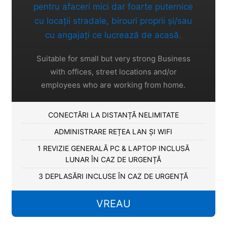
pentru afaceri mici dar foarte puternice
cu locații stradale, birouri proprii și/sau
cu angajați ce lucrează de acasă.
Suitable for small but very strong Business
with offices, street locations and/or
employees who are working from home.
CONECTĂRI LA DISTANȚĂ NELIMITATE
ADMINISTRARE REȚEA LAN ȘI WIFI
1 REVIZIE GENERALĂ PC & LAPTOP INCLUSĂ
LUNAR ÎN CAZ DE URGENȚĂ
3 DEPLASĂRI INCLUSE ÎN CAZ DE URGENȚĂ
VREAU