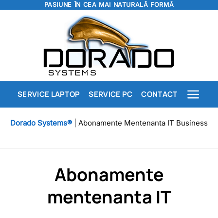
PASIUNE ÎN CEA MAI NATURALĂ FORMĂ
Skip
to
content
SERVICE LAPTOP
SERVICE PC
CONTACT
Dorado Systems®
|
Abonamente Mentenanta IT Business
Abonamente
mentenanta IT