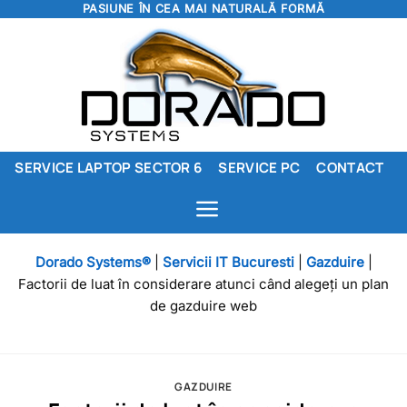
PASIUNE ÎN CEA MAI NATURALĂ FORMĂ
Skip
to
content
SERVICE LAPTOP SECTOR 6
SERVICE PC
CONTACT
Dorado Systems®
|
Servicii IT Bucuresti
|
Gazduire
|
Factorii de luat în considerare atunci când alegeți un plan
de gazduire web
GAZDUIRE