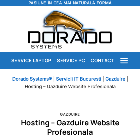
PASIUNE ÎN CEA MAI NATURALĂ FORMĂ
Skip
to
content
SERVICE LAPTOP
SERVICE PC
CONTACT
Dorado Systems®
|
Servicii IT Bucuresti
|
Gazduire
|
Hosting – Gazduire Website Profesionala
GAZDUIRE
Hosting – Gazduire Website
Profesionala