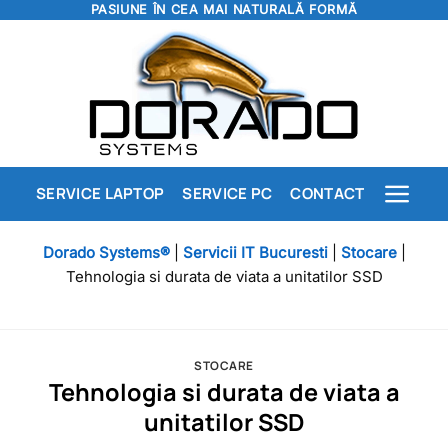
PASIUNE ÎN CEA MAI NATURALĂ FORMĂ
Skip
to
content
SERVICE LAPTOP
SERVICE PC
CONTACT
Dorado Systems®
|
Servicii IT Bucuresti
|
Stocare
|
Tehnologia si durata de viata a unitatilor SSD
STOCARE
Tehnologia si durata de viata a
unitatilor SSD