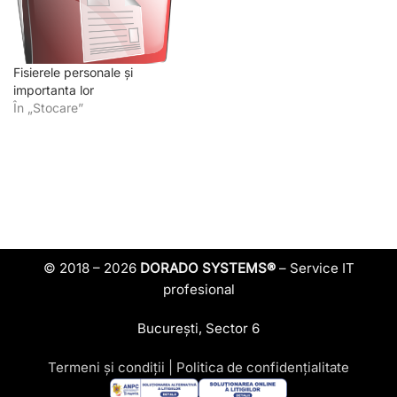
Fisierele personale și
importanta lor
În „Stocare”
© 2018 – 2026
DORADO SYSTEMS®
– Service IT
profesional
București, Sector 6
Termeni și condiții
|
Politica de confidențialitate