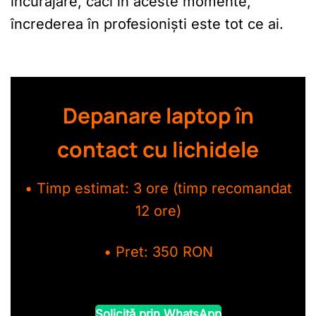
încurajare, căci în aceste momente,
încrederea în profesioniști este tot ce ai.
Depanare laptop în
contact cu lichidele
• Timp estimat: 3 ore (timp recomandat
12 ore)
• Pret: 350 RON
Solicită prin WhatsApp