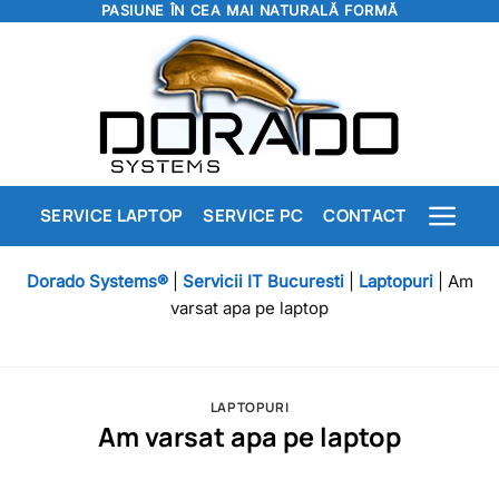
PASIUNE ÎN CEA MAI NATURALĂ FORMĂ
Skip
to
content
SERVICE LAPTOP
SERVICE PC
CONTACT
Dorado Systems®
|
Servicii IT Bucuresti
|
Laptopuri
|
Am
varsat apa pe laptop
LAPTOPURI
Am varsat apa pe laptop