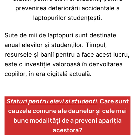
prevenirea deteriorării accidentale a
laptopurilor studențești.
Sute de mii de laptopuri sunt destinate
anual elevilor și studenților. Timpul,
resursele și banii pentru a face acest lucru,
este o investiție valoroasă în dezvoltarea
copiilor, în era digitală actuală.
Sfaturi pentru elevi si studenti
.
Care sunt
cauzele comune ale daunelor și cele mai
bune modalități de a preveni apariția
acestora?