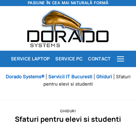
PASIUNE ÎN CEA MAI NATURALĂ FORMĂ
Skip
to
content
SERVICE LAPTOP
SERVICE PC
CONTACT
Dorado Systems®
|
Servicii IT Bucuresti
|
Ghiduri
|
Sfaturi
pentru elevi si studenti
GHIDURI
Sfaturi pentru elevi si studenti