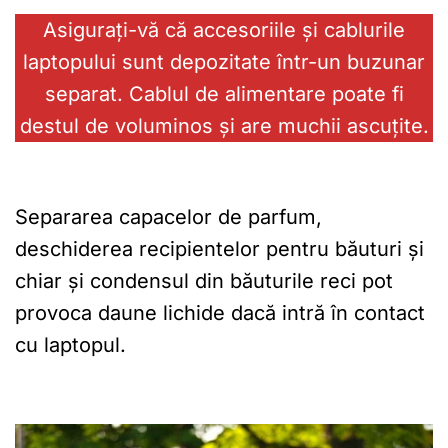
Asigurați-vă că accesoriile și cablurile
laptopului sunt depozitate într-un buzunar
separat. Cablul de alimentare poate fi
destul de voluminos și are muchii ascuțite.
Separarea capacelor de parfum,
deschiderea recipientelor pentru băuturi și
chiar și condensul din băuturile reci pot
provoca daune lichide dacă intră în contact
cu laptopul.