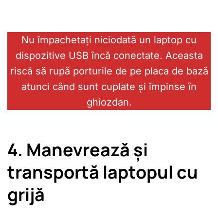
Nu împachetați niciodată un laptop cu
dispozitive USB încă conectate. Aceasta
riscă să rupă porturile de pe placa de bază
atunci când sunt cuplate și împinse în
ghiozdan.
4. Manevrează și
transportă laptopul cu
grijă