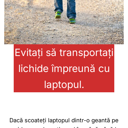
Evitați să transportați
lichide împreună cu
laptopul.
Dacă scoateți laptopul dintr-o geantă pe