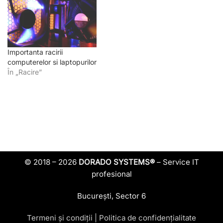
Importanta racirii
computerelor si laptopurilor
În „Racire”
© 2018 – 2026
DORADO SYSTEMS®
– Service IT
profesional
București, Sector 6
Termeni și condiții
|
Politica de confidențialitate